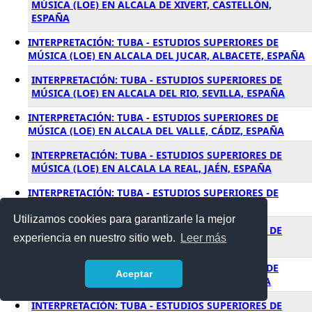
MÚSICA (LOE) EN ALCALA DE XIVERT, CASTELLÓN,
ESPAÑA
INTERPRETACIÓN: TUBA - ESTUDIOS SUPERIORES DE
MÚSICA (LOE) EN ALCALA DEL JUCAR, ALBACETE, ESPAÑA
INTERPRETACIÓN: TUBA - ESTUDIOS SUPERIORES DE
MÚSICA (LOE) EN ALCALA DEL RIO, SEVILLA, ESPAÑA
INTERPRETACIÓN: TUBA - ESTUDIOS SUPERIORES DE
MÚSICA (LOE) EN ALCALA DEL VALLE, CÁDIZ, ESPAÑA
INTERPRETACIÓN: TUBA - ESTUDIOS SUPERIORES DE
MÚSICA (LOE) EN ALCALA LA REAL, JAÉN, ESPAÑA
INTERPRETACIÓN: TUBA - ESTUDIOS SUPERIORES DE
MÚSICA (LOE) EN ALCALALI, ALICANTE, ESPAÑA
Utilizamos cookies para garantizarle la mejor
INTERPRETACIÓN: TUBA - ESTUDIOS SUPERIORES DE
experiencia en nuestro sitio web.
Leer más
MÚSICA (LOE) EN ALCAMPELL, HUESCA, ESPAÑA
INTERPRETACIÓN: TUBA - ESTUDIOS SUPERIORES DE
Aceptar
MÚSICA (LOE) EN ALCANAR, TARRAGONA, ESPAÑA
INTERPRETACIÓN: TUBA - ESTUDIOS SUPERIORES DE