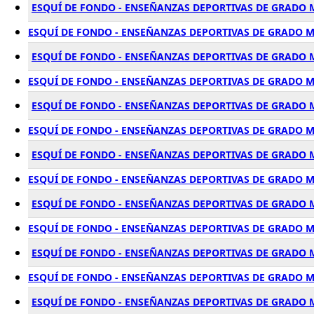
ESQUÍ DE FONDO - ENSEÑANZAS DEPORTIVAS DE GRADO M
ESQUÍ DE FONDO - ENSEÑANZAS DEPORTIVAS DE GRADO M
ESQUÍ DE FONDO - ENSEÑANZAS DEPORTIVAS DE GRADO M
ESQUÍ DE FONDO - ENSEÑANZAS DEPORTIVAS DE GRADO M
ESQUÍ DE FONDO - ENSEÑANZAS DEPORTIVAS DE GRADO M
ESQUÍ DE FONDO - ENSEÑANZAS DEPORTIVAS DE GRADO M
ESQUÍ DE FONDO - ENSEÑANZAS DEPORTIVAS DE GRADO M
ESQUÍ DE FONDO - ENSEÑANZAS DEPORTIVAS DE GRADO ME
ESQUÍ DE FONDO - ENSEÑANZAS DEPORTIVAS DE GRADO M
ESQUÍ DE FONDO - ENSEÑANZAS DEPORTIVAS DE GRADO M
ESQUÍ DE FONDO - ENSEÑANZAS DEPORTIVAS DE GRADO M
ESQUÍ DE FONDO - ENSEÑANZAS DEPORTIVAS DE GRADO ME
ESQUÍ DE FONDO - ENSEÑANZAS DEPORTIVAS DE GRADO M