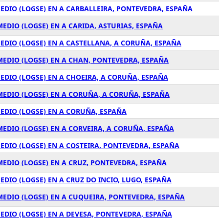
EDIO (LOGSE) EN A CARBALLEIRA, PONTEVEDRA, ESPAÑA
EDIO (LOGSE) EN A CARIDA, ASTURIAS, ESPAÑA
EDIO (LOGSE) EN A CASTELLANA, A CORUÑA, ESPAÑA
EDIO (LOGSE) EN A CHAN, PONTEVEDRA, ESPAÑA
EDIO (LOGSE) EN A CHOEIRA, A CORUÑA, ESPAÑA
MEDIO (LOGSE) EN A CORUÑA, A CORUÑA, ESPAÑA
EDIO (LOGSE) EN A CORUÑA, ESPAÑA
EDIO (LOGSE) EN A CORVEIRA, A CORUÑA, ESPAÑA
DIO (LOGSE) EN A COSTEIRA, PONTEVEDRA, ESPAÑA
EDIO (LOGSE) EN A CRUZ, PONTEVEDRA, ESPAÑA
DIO (LOGSE) EN A CRUZ DO INCIO, LUGO, ESPAÑA
EDIO (LOGSE) EN A CUQUEIRA, PONTEVEDRA, ESPAÑA
EDIO (LOGSE) EN A DEVESA, PONTEVEDRA, ESPAÑA