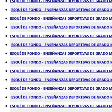
ESQUÍ DE FONDO - ENSEÑANZAS DEPORTIVAS DE GRADO M
ESQUÍ DE FONDO - ENSEÑANZAS DEPORTIVAS DE GRADO M
ESQUÍ DE FONDO - ENSEÑANZAS DEPORTIVAS DE GRADO M
ESQUÍ DE FONDO - ENSEÑANZAS DEPORTIVAS DE GRADO M
ESQUÍ DE FONDO - ENSEÑANZAS DEPORTIVAS DE GRADO ME
ESQUÍ DE FONDO - ENSEÑANZAS DEPORTIVAS DE GRADO M
ESQUÍ DE FONDO - ENSEÑANZAS DEPORTIVAS DE GRADO ME
ESQUÍ DE FONDO - ENSEÑANZAS DEPORTIVAS DE GRADO M
ESQUÍ DE FONDO - ENSEÑANZAS DEPORTIVAS DE GRADO ME
ESQUÍ DE FONDO - ENSEÑANZAS DEPORTIVAS DE GRADO M
ESQUÍ DE FONDO - ENSEÑANZAS DEPORTIVAS DE GRADO M
ESQUÍ DE FONDO - ENSEÑANZAS DEPORTIVAS DE GRADO M
ESQUÍ DE FONDO - ENSEÑANZAS DEPORTIVAS DE GRADO M