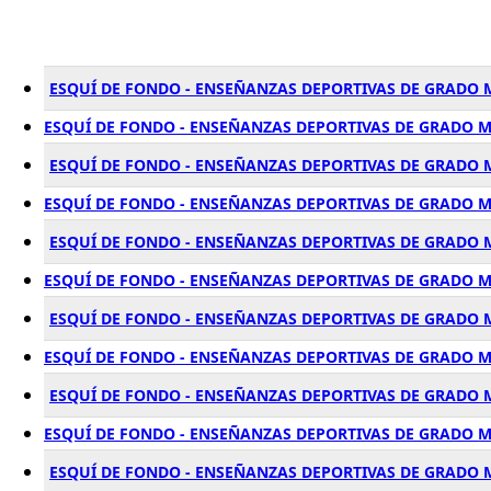
ESQUÍ DE FONDO - ENSEÑANZAS DEPORTIVAS DE GRADO 
ESQUÍ DE FONDO - ENSEÑANZAS DEPORTIVAS DE GRADO ME
ESQUÍ DE FONDO - ENSEÑANZAS DEPORTIVAS DE GRADO M
ESQUÍ DE FONDO - ENSEÑANZAS DEPORTIVAS DE GRADO M
ESQUÍ DE FONDO - ENSEÑANZAS DEPORTIVAS DE GRADO M
ESQUÍ DE FONDO - ENSEÑANZAS DEPORTIVAS DE GRADO ME
ESQUÍ DE FONDO - ENSEÑANZAS DEPORTIVAS DE GRADO M
ESQUÍ DE FONDO - ENSEÑANZAS DEPORTIVAS DE GRADO M
ESQUÍ DE FONDO - ENSEÑANZAS DEPORTIVAS DE GRADO M
ESQUÍ DE FONDO - ENSEÑANZAS DEPORTIVAS DE GRADO M
ESQUÍ DE FONDO - ENSEÑANZAS DEPORTIVAS DE GRADO M