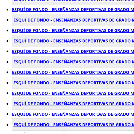
ESQUÍ DE FONDO - ENSEÑANZAS DEPORTIVAS DE GRADO ME
ESQUÍ DE FONDO - ENSEÑANZAS DEPORTIVAS DE GRADO M
ESQUÍ DE FONDO - ENSEÑANZAS DEPORTIVAS DE GRADO M
ESQUÍ DE FONDO - ENSEÑANZAS DEPORTIVAS DE GRADO M
ESQUÍ DE FONDO - ENSEÑANZAS DEPORTIVAS DE GRADO M
ESQUÍ DE FONDO - ENSEÑANZAS DEPORTIVAS DE GRADO M
ESQUÍ DE FONDO - ENSEÑANZAS DEPORTIVAS DE GRADO ME
ESQUÍ DE FONDO - ENSEÑANZAS DEPORTIVAS DE GRADO 
ESQUÍ DE FONDO - ENSEÑANZAS DEPORTIVAS DE GRADO M
ESQUÍ DE FONDO - ENSEÑANZAS DEPORTIVAS DE GRADO M
ESQUÍ DE FONDO - ENSEÑANZAS DEPORTIVAS DE GRADO M
ESQUÍ DE FONDO - ENSEÑANZAS DEPORTIVAS DE GRADO 