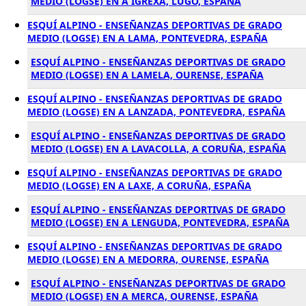
MEDIO (LOGSE) EN A IGREXA, LUGO, ESPAÑA
ESQUÍ ALPINO - ENSEÑANZAS DEPORTIVAS DE GRADO
MEDIO (LOGSE) EN A LAMA, PONTEVEDRA, ESPAÑA
ESQUÍ ALPINO - ENSEÑANZAS DEPORTIVAS DE GRADO
MEDIO (LOGSE) EN A LAMELA, OURENSE, ESPAÑA
ESQUÍ ALPINO - ENSEÑANZAS DEPORTIVAS DE GRADO
MEDIO (LOGSE) EN A LANZADA, PONTEVEDRA, ESPAÑA
ESQUÍ ALPINO - ENSEÑANZAS DEPORTIVAS DE GRADO
MEDIO (LOGSE) EN A LAVACOLLA, A CORUÑA, ESPAÑA
ESQUÍ ALPINO - ENSEÑANZAS DEPORTIVAS DE GRADO
MEDIO (LOGSE) EN A LAXE, A CORUÑA, ESPAÑA
ESQUÍ ALPINO - ENSEÑANZAS DEPORTIVAS DE GRADO
MEDIO (LOGSE) EN A LENGUDA, PONTEVEDRA, ESPAÑA
ESQUÍ ALPINO - ENSEÑANZAS DEPORTIVAS DE GRADO
MEDIO (LOGSE) EN A MEDORRA, OURENSE, ESPAÑA
ESQUÍ ALPINO - ENSEÑANZAS DEPORTIVAS DE GRADO
MEDIO (LOGSE) EN A MERCA, OURENSE, ESPAÑA