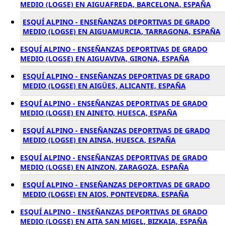
MEDIO (LOGSE) EN AIGUAFREDA, BARCELONA, ESPAÑA
ESQUÍ ALPINO - ENSEÑANZAS DEPORTIVAS DE GRADO
MEDIO (LOGSE) EN AIGUAMURCIA, TARRAGONA, ESPAÑA
ESQUÍ ALPINO - ENSEÑANZAS DEPORTIVAS DE GRADO
MEDIO (LOGSE) EN AIGUAVIVA, GIRONA, ESPAÑA
ESQUÍ ALPINO - ENSEÑANZAS DEPORTIVAS DE GRADO
MEDIO (LOGSE) EN AIGÜES, ALICANTE, ESPAÑA
ESQUÍ ALPINO - ENSEÑANZAS DEPORTIVAS DE GRADO
MEDIO (LOGSE) EN AINETO, HUESCA, ESPAÑA
ESQUÍ ALPINO - ENSEÑANZAS DEPORTIVAS DE GRADO
MEDIO (LOGSE) EN AINSA, HUESCA, ESPAÑA
ESQUÍ ALPINO - ENSEÑANZAS DEPORTIVAS DE GRADO
MEDIO (LOGSE) EN AINZON, ZARAGOZA, ESPAÑA
ESQUÍ ALPINO - ENSEÑANZAS DEPORTIVAS DE GRADO
MEDIO (LOGSE) EN AIOS, PONTEVEDRA, ESPAÑA
ESQUÍ ALPINO - ENSEÑANZAS DEPORTIVAS DE GRADO
MEDIO (LOGSE) EN AITA SAN MIGEL, BIZKAIA, ESPAÑA