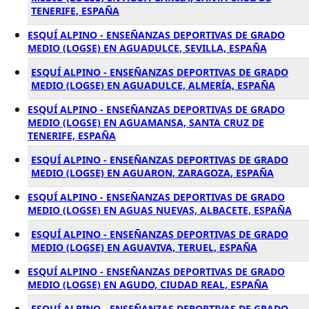
TENERIFE, ESPAÑA
ESQUÍ ALPINO - ENSEÑANZAS DEPORTIVAS DE GRADO
MEDIO (LOGSE) EN AGUADULCE, SEVILLA, ESPAÑA
ESQUÍ ALPINO - ENSEÑANZAS DEPORTIVAS DE GRADO
MEDIO (LOGSE) EN AGUADULCE, ALMERÍA, ESPAÑA
ESQUÍ ALPINO - ENSEÑANZAS DEPORTIVAS DE GRADO
MEDIO (LOGSE) EN AGUAMANSA, SANTA CRUZ DE
TENERIFE, ESPAÑA
ESQUÍ ALPINO - ENSEÑANZAS DEPORTIVAS DE GRADO
MEDIO (LOGSE) EN AGUARON, ZARAGOZA, ESPAÑA
ESQUÍ ALPINO - ENSEÑANZAS DEPORTIVAS DE GRADO
MEDIO (LOGSE) EN AGUAS NUEVAS, ALBACETE, ESPAÑA
ESQUÍ ALPINO - ENSEÑANZAS DEPORTIVAS DE GRADO
MEDIO (LOGSE) EN AGUAVIVA, TERUEL, ESPAÑA
ESQUÍ ALPINO - ENSEÑANZAS DEPORTIVAS DE GRADO
MEDIO (LOGSE) EN AGUDO, CIUDAD REAL, ESPAÑA
ESQUÍ ALPINO - ENSEÑANZAS DEPORTIVAS DE GRADO