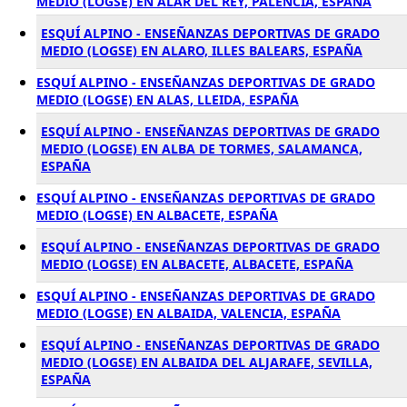
MEDIO (LOGSE) EN ALAR DEL REY, PALENCIA, ESPAÑA
ESQUÍ ALPINO - ENSEÑANZAS DEPORTIVAS DE GRADO
MEDIO (LOGSE) EN ALARO, ILLES BALEARS, ESPAÑA
ESQUÍ ALPINO - ENSEÑANZAS DEPORTIVAS DE GRADO
MEDIO (LOGSE) EN ALAS, LLEIDA, ESPAÑA
ESQUÍ ALPINO - ENSEÑANZAS DEPORTIVAS DE GRADO
MEDIO (LOGSE) EN ALBA DE TORMES, SALAMANCA,
ESPAÑA
ESQUÍ ALPINO - ENSEÑANZAS DEPORTIVAS DE GRADO
MEDIO (LOGSE) EN ALBACETE, ESPAÑA
ESQUÍ ALPINO - ENSEÑANZAS DEPORTIVAS DE GRADO
MEDIO (LOGSE) EN ALBACETE, ALBACETE, ESPAÑA
ESQUÍ ALPINO - ENSEÑANZAS DEPORTIVAS DE GRADO
MEDIO (LOGSE) EN ALBAIDA, VALENCIA, ESPAÑA
ESQUÍ ALPINO - ENSEÑANZAS DEPORTIVAS DE GRADO
MEDIO (LOGSE) EN ALBAIDA DEL ALJARAFE, SEVILLA,
ESPAÑA