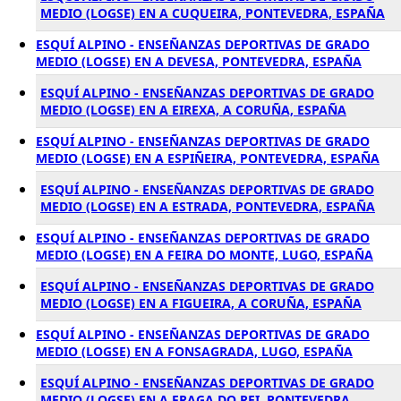
MEDIO (LOGSE) EN A CUQUEIRA, PONTEVEDRA, ESPAÑA
ESQUÍ ALPINO - ENSEÑANZAS DEPORTIVAS DE GRADO
MEDIO (LOGSE) EN A DEVESA, PONTEVEDRA, ESPAÑA
ESQUÍ ALPINO - ENSEÑANZAS DEPORTIVAS DE GRADO
MEDIO (LOGSE) EN A EIREXA, A CORUÑA, ESPAÑA
ESQUÍ ALPINO - ENSEÑANZAS DEPORTIVAS DE GRADO
MEDIO (LOGSE) EN A ESPIÑEIRA, PONTEVEDRA, ESPAÑA
ESQUÍ ALPINO - ENSEÑANZAS DEPORTIVAS DE GRADO
MEDIO (LOGSE) EN A ESTRADA, PONTEVEDRA, ESPAÑA
ESQUÍ ALPINO - ENSEÑANZAS DEPORTIVAS DE GRADO
MEDIO (LOGSE) EN A FEIRA DO MONTE, LUGO, ESPAÑA
ESQUÍ ALPINO - ENSEÑANZAS DEPORTIVAS DE GRADO
MEDIO (LOGSE) EN A FIGUEIRA, A CORUÑA, ESPAÑA
ESQUÍ ALPINO - ENSEÑANZAS DEPORTIVAS DE GRADO
MEDIO (LOGSE) EN A FONSAGRADA, LUGO, ESPAÑA
ESQUÍ ALPINO - ENSEÑANZAS DEPORTIVAS DE GRADO
MEDIO (LOGSE) EN A FRAGA DO REI, PONTEVEDRA,