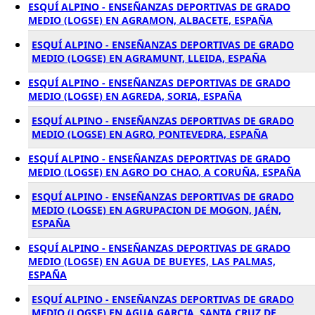
ESQUÍ ALPINO - ENSEÑANZAS DEPORTIVAS DE GRADO
MEDIO (LOGSE) EN AGRAMON, ALBACETE, ESPAÑA
ESQUÍ ALPINO - ENSEÑANZAS DEPORTIVAS DE GRADO
MEDIO (LOGSE) EN AGRAMUNT, LLEIDA, ESPAÑA
ESQUÍ ALPINO - ENSEÑANZAS DEPORTIVAS DE GRADO
MEDIO (LOGSE) EN AGREDA, SORIA, ESPAÑA
ESQUÍ ALPINO - ENSEÑANZAS DEPORTIVAS DE GRADO
MEDIO (LOGSE) EN AGRO, PONTEVEDRA, ESPAÑA
ESQUÍ ALPINO - ENSEÑANZAS DEPORTIVAS DE GRADO
MEDIO (LOGSE) EN AGRO DO CHAO, A CORUÑA, ESPAÑA
ESQUÍ ALPINO - ENSEÑANZAS DEPORTIVAS DE GRADO
MEDIO (LOGSE) EN AGRUPACION DE MOGON, JAÉN,
ESPAÑA
ESQUÍ ALPINO - ENSEÑANZAS DEPORTIVAS DE GRADO
MEDIO (LOGSE) EN AGUA DE BUEYES, LAS PALMAS,
ESPAÑA
ESQUÍ ALPINO - ENSEÑANZAS DEPORTIVAS DE GRADO
MEDIO (LOGSE) EN AGUA GARCIA, SANTA CRUZ DE