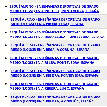
ESQUÍ ALPINO - ENSEÑANZAS DEPORTIVAS DE GRADO
MEDIO (LOGSE) EN A PORTELA, PONTEVEDRA, ESPAÑA
ESQUÍ ALPINO - ENSEÑANZAS DEPORTIVAS DE GRADO
MEDIO (LOGSE) EN A PROBA, LUGO, ESPAÑA
ESQUÍ ALPINO - ENSEÑANZAS DEPORTIVAS DE GRADO
MEDIO (LOGSE) EN A RAMALLOSA, PONTEVEDRA, ESPAÑA
ESQUÍ ALPINO - ENSEÑANZAS DEPORTIVAS DE GRADO
MEDIO (LOGSE) EN A REGA, A CORUÑA, ESPAÑA
ESQUÍ ALPINO - ENSEÑANZAS DEPORTIVAS DE GRADO
MEDIO (LOGSE) EN A RELBA, PONTEVEDRA, ESPAÑA
ESQUÍ ALPINO - ENSEÑANZAS DEPORTIVAS DE GRADO
MEDIO (LOGSE) EN A RIBEIRA, PONTEVEDRA, ESPAÑA
ESQUÍ ALPINO - ENSEÑANZAS DEPORTIVAS DE GRADO
MEDIO (LOGSE) EN A RIBEIRA, LUGO, ESPAÑA
ESQUÍ ALPINO - ENSEÑANZAS DEPORTIVAS DE GRADO
MEDIO (LOGSE) EN A RIBEIRA, A CORUÑA, ESPAÑA