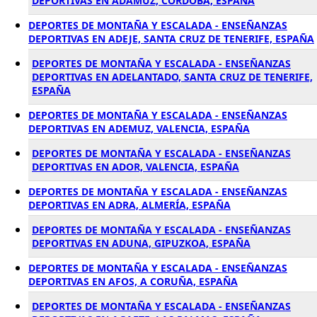
DEPORTIVAS EN ADAMUZ, CÓRDOBA, ESPAÑA
DEPORTES DE MONTAÑA Y ESCALADA - ENSEÑANZAS
DEPORTIVAS EN ADEJE, SANTA CRUZ DE TENERIFE, ESPAÑA
DEPORTES DE MONTAÑA Y ESCALADA - ENSEÑANZAS
DEPORTIVAS EN ADELANTADO, SANTA CRUZ DE TENERIFE,
ESPAÑA
DEPORTES DE MONTAÑA Y ESCALADA - ENSEÑANZAS
DEPORTIVAS EN ADEMUZ, VALENCIA, ESPAÑA
DEPORTES DE MONTAÑA Y ESCALADA - ENSEÑANZAS
DEPORTIVAS EN ADOR, VALENCIA, ESPAÑA
DEPORTES DE MONTAÑA Y ESCALADA - ENSEÑANZAS
DEPORTIVAS EN ADRA, ALMERÍA, ESPAÑA
DEPORTES DE MONTAÑA Y ESCALADA - ENSEÑANZAS
DEPORTIVAS EN ADUNA, GIPUZKOA, ESPAÑA
DEPORTES DE MONTAÑA Y ESCALADA - ENSEÑANZAS
DEPORTIVAS EN AFOS, A CORUÑA, ESPAÑA
DEPORTES DE MONTAÑA Y ESCALADA - ENSEÑANZAS