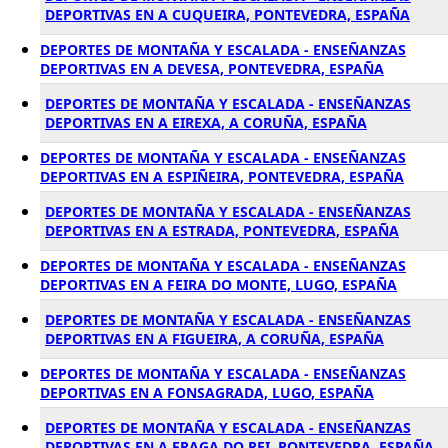
DEPORTIVAS EN A CUQUEIRA, PONTEVEDRA, ESPAÑA
DEPORTES DE MONTAÑA Y ESCALADA - ENSEÑANZAS
DEPORTIVAS EN A DEVESA, PONTEVEDRA, ESPAÑA
DEPORTES DE MONTAÑA Y ESCALADA - ENSEÑANZAS
DEPORTIVAS EN A EIREXA, A CORUÑA, ESPAÑA
DEPORTES DE MONTAÑA Y ESCALADA - ENSEÑANZAS
DEPORTIVAS EN A ESPIÑEIRA, PONTEVEDRA, ESPAÑA
DEPORTES DE MONTAÑA Y ESCALADA - ENSEÑANZAS
DEPORTIVAS EN A ESTRADA, PONTEVEDRA, ESPAÑA
DEPORTES DE MONTAÑA Y ESCALADA - ENSEÑANZAS
DEPORTIVAS EN A FEIRA DO MONTE, LUGO, ESPAÑA
DEPORTES DE MONTAÑA Y ESCALADA - ENSEÑANZAS
DEPORTIVAS EN A FIGUEIRA, A CORUÑA, ESPAÑA
DEPORTES DE MONTAÑA Y ESCALADA - ENSEÑANZAS
DEPORTIVAS EN A FONSAGRADA, LUGO, ESPAÑA
DEPORTES DE MONTAÑA Y ESCALADA - ENSEÑANZAS
DEPORTIVAS EN A FRAGA DO REI, PONTEVEDRA, ESPAÑA