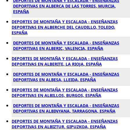
DEPORTES DE MONTAÑA Y ESCALADA - ENSEÑANZAS
DEPORTIVAS EN ALBERCA DE LAS TORRES, MURCIA,
ESPAÑA
DEPORTES DE MONTAÑA Y ESCALADA - ENSEÑANZAS
DEPORTIVAS EN ALBERCHE DEL CAUDILLO, TOLEDO,
ESPAÑA
DEPORTES DE MONTAÑA Y ESCALADA - ENSEÑANZAS
DEPORTIVAS EN ALBERIC, VALENCIA, ESPAÑA
DEPORTES DE MONTAÑA Y ESCALADA - ENSEÑANZAS
DEPORTIVAS EN ALBERITE, LA RIOJA, ESPAÑA
DEPORTES DE MONTAÑA Y ESCALADA - ENSEÑANZAS
DEPORTIVAS EN ALBESA, LLEIDA, ESPAÑA
DEPORTES DE MONTAÑA Y ESCALADA - ENSEÑANZAS
DEPORTIVAS EN ALBILLOS, BURGOS, ESPAÑA
DEPORTES DE MONTAÑA Y ESCALADA - ENSEÑANZAS
DEPORTIVAS EN ALBINYANA, TARRAGONA, ESPAÑA
DEPORTES DE MONTAÑA Y ESCALADA - ENSEÑANZAS
DEPORTIVAS EN ALBIZTUR, GIPUZKOA, ESPAÑA