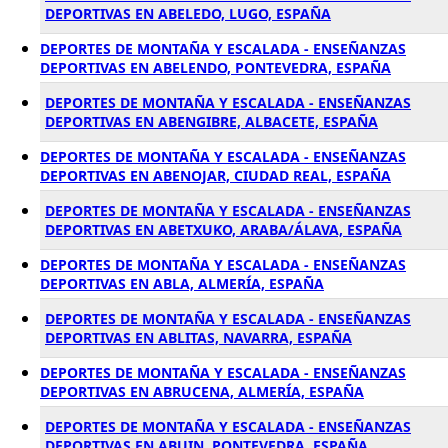
DEPORTIVAS EN ABELEDO, LUGO, ESPAÑA
DEPORTES DE MONTAÑA Y ESCALADA - ENSEÑANZAS
DEPORTIVAS EN ABELENDO, PONTEVEDRA, ESPAÑA
DEPORTES DE MONTAÑA Y ESCALADA - ENSEÑANZAS
DEPORTIVAS EN ABENGIBRE, ALBACETE, ESPAÑA
DEPORTES DE MONTAÑA Y ESCALADA - ENSEÑANZAS
DEPORTIVAS EN ABENOJAR, CIUDAD REAL, ESPAÑA
DEPORTES DE MONTAÑA Y ESCALADA - ENSEÑANZAS
DEPORTIVAS EN ABETXUKO, ARABA/ÁLAVA, ESPAÑA
DEPORTES DE MONTAÑA Y ESCALADA - ENSEÑANZAS
DEPORTIVAS EN ABLA, ALMERÍA, ESPAÑA
DEPORTES DE MONTAÑA Y ESCALADA - ENSEÑANZAS
DEPORTIVAS EN ABLITAS, NAVARRA, ESPAÑA
DEPORTES DE MONTAÑA Y ESCALADA - ENSEÑANZAS
DEPORTIVAS EN ABRUCENA, ALMERÍA, ESPAÑA
DEPORTES DE MONTAÑA Y ESCALADA - ENSEÑANZAS
DEPORTIVAS EN ABUIN, PONTEVEDRA, ESPAÑA