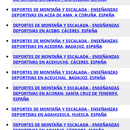
DEPORTES DE MONTAÑA Y ESCALADA - ENSEÑANZAS
DEPORTIVAS EN ACEA DE AMA, A CORUÑA, ESPAÑA
DEPORTES DE MONTAÑA Y ESCALADA - ENSEÑANZAS
DEPORTIVAS EN ACEBO, CÁCERES, ESPAÑA
DEPORTES DE MONTAÑA Y ESCALADA - ENSEÑANZAS
DEPORTIVAS EN ACEDERA, BADAJOZ, ESPAÑA
DEPORTES DE MONTAÑA Y ESCALADA - ENSEÑANZAS
DEPORTIVAS EN ACEHUCHE, CÁCERES, ESPAÑA
DEPORTES DE MONTAÑA Y ESCALADA - ENSEÑANZAS
DEPORTIVAS EN ACEUCHAL, BADAJOZ, ESPAÑA
DEPORTES DE MONTAÑA Y ESCALADA - ENSEÑANZAS
DEPORTIVAS EN ACORAN, SANTA CRUZ DE TENERIFE,
ESPAÑA
DEPORTES DE MONTAÑA Y ESCALADA - ENSEÑANZAS
DEPORTIVAS EN ADAHUESCA, HUESCA, ESPAÑA
DEPORTES DE MONTAÑA Y ESCALADA - ENSEÑANZAS