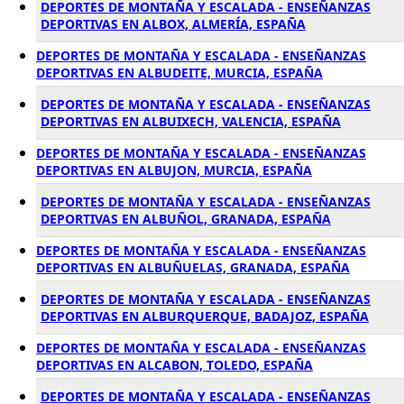
DEPORTES DE MONTAÑA Y ESCALADA - ENSEÑANZAS
DEPORTIVAS EN ALBOX, ALMERÍA, ESPAÑA
DEPORTES DE MONTAÑA Y ESCALADA - ENSEÑANZAS
DEPORTIVAS EN ALBUDEITE, MURCIA, ESPAÑA
DEPORTES DE MONTAÑA Y ESCALADA - ENSEÑANZAS
DEPORTIVAS EN ALBUIXECH, VALENCIA, ESPAÑA
DEPORTES DE MONTAÑA Y ESCALADA - ENSEÑANZAS
DEPORTIVAS EN ALBUJON, MURCIA, ESPAÑA
DEPORTES DE MONTAÑA Y ESCALADA - ENSEÑANZAS
DEPORTIVAS EN ALBUÑOL, GRANADA, ESPAÑA
DEPORTES DE MONTAÑA Y ESCALADA - ENSEÑANZAS
DEPORTIVAS EN ALBUÑUELAS, GRANADA, ESPAÑA
DEPORTES DE MONTAÑA Y ESCALADA - ENSEÑANZAS
DEPORTIVAS EN ALBURQUERQUE, BADAJOZ, ESPAÑA
DEPORTES DE MONTAÑA Y ESCALADA - ENSEÑANZAS
DEPORTIVAS EN ALCABON, TOLEDO, ESPAÑA
DEPORTES DE MONTAÑA Y ESCALADA - ENSEÑANZAS