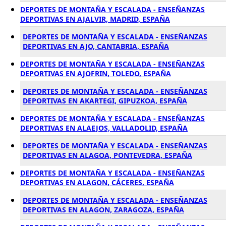
DEPORTES DE MONTAÑA Y ESCALADA - ENSEÑANZAS
DEPORTIVAS EN AJALVIR, MADRID, ESPAÑA
DEPORTES DE MONTAÑA Y ESCALADA - ENSEÑANZAS
DEPORTIVAS EN AJO, CANTABRIA, ESPAÑA
DEPORTES DE MONTAÑA Y ESCALADA - ENSEÑANZAS
DEPORTIVAS EN AJOFRIN, TOLEDO, ESPAÑA
DEPORTES DE MONTAÑA Y ESCALADA - ENSEÑANZAS
DEPORTIVAS EN AKARTEGI, GIPUZKOA, ESPAÑA
DEPORTES DE MONTAÑA Y ESCALADA - ENSEÑANZAS
DEPORTIVAS EN ALAEJOS, VALLADOLID, ESPAÑA
DEPORTES DE MONTAÑA Y ESCALADA - ENSEÑANZAS
DEPORTIVAS EN ALAGOA, PONTEVEDRA, ESPAÑA
DEPORTES DE MONTAÑA Y ESCALADA - ENSEÑANZAS
DEPORTIVAS EN ALAGON, CÁCERES, ESPAÑA
DEPORTES DE MONTAÑA Y ESCALADA - ENSEÑANZAS
DEPORTIVAS EN ALAGON, ZARAGOZA, ESPAÑA