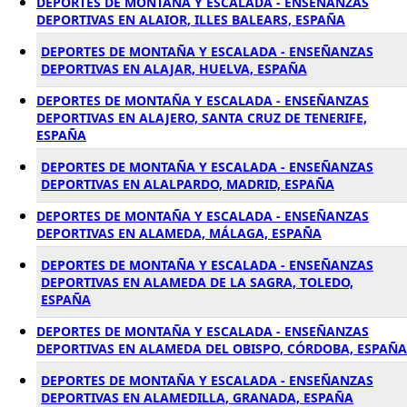
DEPORTES DE MONTAÑA Y ESCALADA - ENSEÑANZAS
DEPORTIVAS EN ALAIOR, ILLES BALEARS, ESPAÑA
DEPORTES DE MONTAÑA Y ESCALADA - ENSEÑANZAS
DEPORTIVAS EN ALAJAR, HUELVA, ESPAÑA
DEPORTES DE MONTAÑA Y ESCALADA - ENSEÑANZAS
DEPORTIVAS EN ALAJERO, SANTA CRUZ DE TENERIFE,
ESPAÑA
DEPORTES DE MONTAÑA Y ESCALADA - ENSEÑANZAS
DEPORTIVAS EN ALALPARDO, MADRID, ESPAÑA
DEPORTES DE MONTAÑA Y ESCALADA - ENSEÑANZAS
DEPORTIVAS EN ALAMEDA, MÁLAGA, ESPAÑA
DEPORTES DE MONTAÑA Y ESCALADA - ENSEÑANZAS
DEPORTIVAS EN ALAMEDA DE LA SAGRA, TOLEDO,
ESPAÑA
DEPORTES DE MONTAÑA Y ESCALADA - ENSEÑANZAS
DEPORTIVAS EN ALAMEDA DEL OBISPO, CÓRDOBA, ESPAÑA
DEPORTES DE MONTAÑA Y ESCALADA - ENSEÑANZAS
DEPORTIVAS EN ALAMEDILLA, GRANADA, ESPAÑA