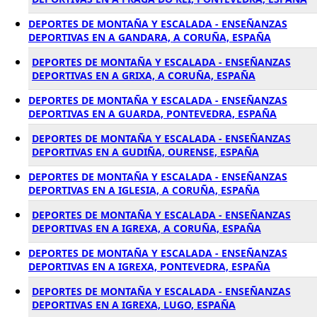
DEPORTES DE MONTAÑA Y ESCALADA - ENSEÑANZAS
DEPORTIVAS EN A GANDARA, A CORUÑA, ESPAÑA
DEPORTES DE MONTAÑA Y ESCALADA - ENSEÑANZAS
DEPORTIVAS EN A GRIXA, A CORUÑA, ESPAÑA
DEPORTES DE MONTAÑA Y ESCALADA - ENSEÑANZAS
DEPORTIVAS EN A GUARDA, PONTEVEDRA, ESPAÑA
DEPORTES DE MONTAÑA Y ESCALADA - ENSEÑANZAS
DEPORTIVAS EN A GUDIÑA, OURENSE, ESPAÑA
DEPORTES DE MONTAÑA Y ESCALADA - ENSEÑANZAS
DEPORTIVAS EN A IGLESIA, A CORUÑA, ESPAÑA
DEPORTES DE MONTAÑA Y ESCALADA - ENSEÑANZAS
DEPORTIVAS EN A IGREXA, A CORUÑA, ESPAÑA
DEPORTES DE MONTAÑA Y ESCALADA - ENSEÑANZAS
DEPORTIVAS EN A IGREXA, PONTEVEDRA, ESPAÑA
DEPORTES DE MONTAÑA Y ESCALADA - ENSEÑANZAS
DEPORTIVAS EN A IGREXA, LUGO, ESPAÑA