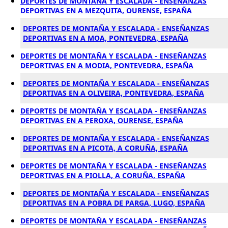
DEPORTES DE MONTAÑA Y ESCALADA - ENSEÑANZAS
DEPORTIVAS EN A MEZQUITA, OURENSE, ESPAÑA
DEPORTES DE MONTAÑA Y ESCALADA - ENSEÑANZAS
DEPORTIVAS EN A MOA, PONTEVEDRA, ESPAÑA
DEPORTES DE MONTAÑA Y ESCALADA - ENSEÑANZAS
DEPORTIVAS EN A MODIA, PONTEVEDRA, ESPAÑA
DEPORTES DE MONTAÑA Y ESCALADA - ENSEÑANZAS
DEPORTIVAS EN A OLIVEIRA, PONTEVEDRA, ESPAÑA
DEPORTES DE MONTAÑA Y ESCALADA - ENSEÑANZAS
DEPORTIVAS EN A PEROXA, OURENSE, ESPAÑA
DEPORTES DE MONTAÑA Y ESCALADA - ENSEÑANZAS
DEPORTIVAS EN A PICOTA, A CORUÑA, ESPAÑA
DEPORTES DE MONTAÑA Y ESCALADA - ENSEÑANZAS
DEPORTIVAS EN A PIOLLA, A CORUÑA, ESPAÑA
DEPORTES DE MONTAÑA Y ESCALADA - ENSEÑANZAS
DEPORTIVAS EN A POBRA DE PARGA, LUGO, ESPAÑA
DEPORTES DE MONTAÑA Y ESCALADA - ENSEÑANZAS