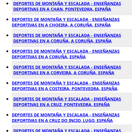
DEPORTES DE MONTAÑA Y ESCALADA - ENSEÑANZAS
DEPORTIVAS EN A CHAN, PONTEVEDRA, ESPAÑA
DEPORTES DE MONTAÑA Y ESCALADA - ENSEÑANZAS
DEPORTIVAS EN A CHOEIRA, A CORUÑA, ESPAÑA
DEPORTES DE MONTAÑA Y ESCALADA - ENSEÑANZAS
DEPORTIVAS EN A CORUÑA, A CORUÑA, ESPAÑA
DEPORTES DE MONTAÑA Y ESCALADA - ENSEÑANZAS
DEPORTIVAS EN A CORUÑA, ESPAÑA
DEPORTES DE MONTAÑA Y ESCALADA - ENSEÑANZAS
DEPORTIVAS EN A CORVEIRA, A CORUÑA, ESPAÑA
DEPORTES DE MONTAÑA Y ESCALADA - ENSEÑANZAS
DEPORTIVAS EN A COSTEIRA, PONTEVEDRA, ESPAÑA
DEPORTES DE MONTAÑA Y ESCALADA - ENSEÑANZAS
DEPORTIVAS EN A CRUZ, PONTEVEDRA, ESPAÑA
DEPORTES DE MONTAÑA Y ESCALADA - ENSEÑANZAS
DEPORTIVAS EN A CRUZ DO INCIO, LUGO, ESPAÑA
DEPORTES DE MONTAÑA Y ESCALADA - ENSEÑANZAS