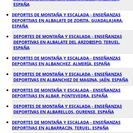
ESPAÑA
DEPORTES DE MONTAÑA Y ESCALADA - ENSEÑANZAS
DEPORTIVAS EN ALBALATE DE ZORITA, GUADALAJARA,
ESPAÑA
DEPORTES DE MONTAÑA Y ESCALADA - ENSEÑANZAS
DEPORTIVAS EN ALBALATE DEL ARZOBISPO, TERUEL,
ESPAÑA
DEPORTES DE MONTAÑA Y ESCALADA - ENSEÑANZAS
DEPORTIVAS EN ALBANCHEZ, ALMERÍA, ESPAÑA
DEPORTES DE MONTAÑA Y ESCALADA - ENSEÑANZAS
DEPORTIVAS EN ALBANCHEZ DE MAGINA, JAÉN, ESPAÑA
DEPORTES DE MONTAÑA Y ESCALADA - ENSEÑANZAS
DEPORTIVAS EN ALBAR, PONTEVEDRA, ESPAÑA
DEPORTES DE MONTAÑA Y ESCALADA - ENSEÑANZAS
DEPORTIVAS EN ALBARELLOS, OURENSE, ESPAÑA
DEPORTES DE MONTAÑA Y ESCALADA - ENSEÑANZAS
DEPORTIVAS EN ALBARRACIN, TERUEL, ESPAÑA