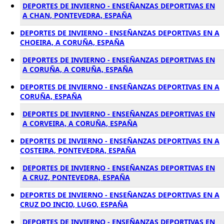
DEPORTES DE INVIERNO - ENSEÑANZAS DEPORTIVAS EN
A CHAN, PONTEVEDRA, ESPAÑA
DEPORTES DE INVIERNO - ENSEÑANZAS DEPORTIVAS EN A
CHOEIRA, A CORUÑA, ESPAÑA
DEPORTES DE INVIERNO - ENSEÑANZAS DEPORTIVAS EN
A CORUÑA, A CORUÑA, ESPAÑA
DEPORTES DE INVIERNO - ENSEÑANZAS DEPORTIVAS EN A
CORUÑA, ESPAÑA
DEPORTES DE INVIERNO - ENSEÑANZAS DEPORTIVAS EN
A CORVEIRA, A CORUÑA, ESPAÑA
DEPORTES DE INVIERNO - ENSEÑANZAS DEPORTIVAS EN A
COSTEIRA, PONTEVEDRA, ESPAÑA
DEPORTES DE INVIERNO - ENSEÑANZAS DEPORTIVAS EN
A CRUZ, PONTEVEDRA, ESPAÑA
DEPORTES DE INVIERNO - ENSEÑANZAS DEPORTIVAS EN A
CRUZ DO INCIO, LUGO, ESPAÑA
DEPORTES DE INVIERNO - ENSEÑANZAS DEPORTIVAS EN