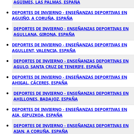
AGÜIMES, LAS PALMAS, ESPAÑA
DEPORTES DE INVIERNO - ENSEÑANZAS DEPORTIVAS EN
AGUIÑO, A CORUÑA, ESPAÑA
DEPORTES DE INVIERNO - ENSEÑANZAS DEPORTIVAS EN
AGULLANA, GIRONA, ESPAÑA
DEPORTES DE INVIERNO - ENSEÑANZAS DEPORTIVAS EN
AGULLENT, VALENCIA, ESPAÑA
DEPORTES DE INVIERNO - ENSEÑANZAS DEPORTIVAS EN
AGULO, SANTA CRUZ DE TENERIFE, ESPAÑA
DEPORTES DE INVIERNO - ENSEÑANZAS DEPORTIVAS EN
AHIGAL, CÁCERES, ESPAÑA
DEPORTES DE INVIERNO - ENSEÑANZAS DEPORTIVAS EN
AHILLONES, BADAJOZ, ESPAÑA
DEPORTES DE INVIERNO - ENSEÑANZAS DEPORTIVAS EN
AIA, GIPUZKOA, ESPAÑA
DEPORTES DE INVIERNO - ENSEÑANZAS DEPORTIVAS EN
AIAN, A CORUÑA, ESPAÑA