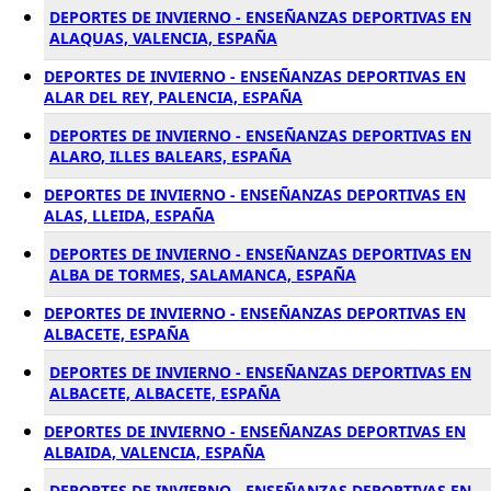
DEPORTES DE INVIERNO - ENSEÑANZAS DEPORTIVAS EN
ALAQUAS, VALENCIA, ESPAÑA
DEPORTES DE INVIERNO - ENSEÑANZAS DEPORTIVAS EN
ALAR DEL REY, PALENCIA, ESPAÑA
DEPORTES DE INVIERNO - ENSEÑANZAS DEPORTIVAS EN
ALARO, ILLES BALEARS, ESPAÑA
DEPORTES DE INVIERNO - ENSEÑANZAS DEPORTIVAS EN
ALAS, LLEIDA, ESPAÑA
DEPORTES DE INVIERNO - ENSEÑANZAS DEPORTIVAS EN
ALBA DE TORMES, SALAMANCA, ESPAÑA
DEPORTES DE INVIERNO - ENSEÑANZAS DEPORTIVAS EN
ALBACETE, ESPAÑA
DEPORTES DE INVIERNO - ENSEÑANZAS DEPORTIVAS EN
ALBACETE, ALBACETE, ESPAÑA
DEPORTES DE INVIERNO - ENSEÑANZAS DEPORTIVAS EN
ALBAIDA, VALENCIA, ESPAÑA
DEPORTES DE INVIERNO - ENSEÑANZAS DEPORTIVAS EN