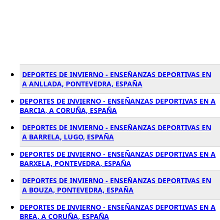
DEPORTES DE INVIERNO - ENSEÑANZAS DEPORTIVAS EN
A ANLLADA, PONTEVEDRA, ESPAÑA
DEPORTES DE INVIERNO - ENSEÑANZAS DEPORTIVAS EN A
BARCIA, A CORUÑA, ESPAÑA
DEPORTES DE INVIERNO - ENSEÑANZAS DEPORTIVAS EN
A BARRELA, LUGO, ESPAÑA
DEPORTES DE INVIERNO - ENSEÑANZAS DEPORTIVAS EN A
BARXELA, PONTEVEDRA, ESPAÑA
DEPORTES DE INVIERNO - ENSEÑANZAS DEPORTIVAS EN
A BOUZA, PONTEVEDRA, ESPAÑA
DEPORTES DE INVIERNO - ENSEÑANZAS DEPORTIVAS EN A
BREA, A CORUÑA, ESPAÑA