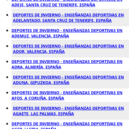
ADEJE, SANTA CRUZ DE TENERIFE, ESPAÑA
DEPORTES DE INVIERNO - ENSEÑANZAS DEPORTIVAS EN
ADELANTADO, SANTA CRUZ DE TENERIFE, ESPAÑA
DEPORTES DE INVIERNO - ENSEÑANZAS DEPORTIVAS EN
ADEMUZ, VALENCIA, ESPAÑA
DEPORTES DE INVIERNO - ENSEÑANZAS DEPORTIVAS EN
ADOR, VALENCIA, ESPAÑA
DEPORTES DE INVIERNO - ENSEÑANZAS DEPORTIVAS EN
ADRA, ALMERÍA, ESPAÑA
DEPORTES DE INVIERNO - ENSEÑANZAS DEPORTIVAS EN
ADUNA, GIPUZKOA, ESPAÑA
DEPORTES DE INVIERNO - ENSEÑANZAS DEPORTIVAS EN
AFOS, A CORUÑA, ESPAÑA
DEPORTES DE INVIERNO - ENSEÑANZAS DEPORTIVAS EN
AGAETE, LAS PALMAS, ESPAÑA
DEPORTES DE INVIERNO - ENSEÑANZAS DEPORTIVAS EN