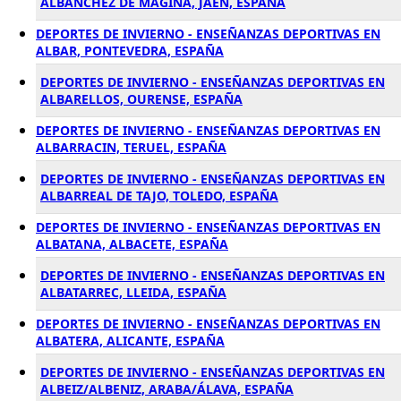
ALBANCHEZ DE MAGINA, JAÉN, ESPAÑA
DEPORTES DE INVIERNO - ENSEÑANZAS DEPORTIVAS EN
ALBAR, PONTEVEDRA, ESPAÑA
DEPORTES DE INVIERNO - ENSEÑANZAS DEPORTIVAS EN
ALBARELLOS, OURENSE, ESPAÑA
DEPORTES DE INVIERNO - ENSEÑANZAS DEPORTIVAS EN
ALBARRACIN, TERUEL, ESPAÑA
DEPORTES DE INVIERNO - ENSEÑANZAS DEPORTIVAS EN
ALBARREAL DE TAJO, TOLEDO, ESPAÑA
DEPORTES DE INVIERNO - ENSEÑANZAS DEPORTIVAS EN
ALBATANA, ALBACETE, ESPAÑA
DEPORTES DE INVIERNO - ENSEÑANZAS DEPORTIVAS EN
ALBATARREC, LLEIDA, ESPAÑA
DEPORTES DE INVIERNO - ENSEÑANZAS DEPORTIVAS EN
ALBATERA, ALICANTE, ESPAÑA
DEPORTES DE INVIERNO - ENSEÑANZAS DEPORTIVAS EN
ALBEIZ/ALBENIZ, ARABA/ÁLAVA, ESPAÑA