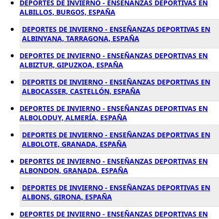
DEPORTES DE INVIERNO - ENSEÑANZAS DEPORTIVAS EN
ALBILLOS, BURGOS, ESPAÑA
DEPORTES DE INVIERNO - ENSEÑANZAS DEPORTIVAS EN
ALBINYANA, TARRAGONA, ESPAÑA
DEPORTES DE INVIERNO - ENSEÑANZAS DEPORTIVAS EN
ALBIZTUR, GIPUZKOA, ESPAÑA
DEPORTES DE INVIERNO - ENSEÑANZAS DEPORTIVAS EN
ALBOCASSER, CASTELLÓN, ESPAÑA
DEPORTES DE INVIERNO - ENSEÑANZAS DEPORTIVAS EN
ALBOLODUY, ALMERÍA, ESPAÑA
DEPORTES DE INVIERNO - ENSEÑANZAS DEPORTIVAS EN
ALBOLOTE, GRANADA, ESPAÑA
DEPORTES DE INVIERNO - ENSEÑANZAS DEPORTIVAS EN
ALBONDON, GRANADA, ESPAÑA
DEPORTES DE INVIERNO - ENSEÑANZAS DEPORTIVAS EN
ALBONS, GIRONA, ESPAÑA
DEPORTES DE INVIERNO - ENSEÑANZAS DEPORTIVAS EN