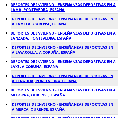
DEPORTES DE INVIERNO - ENSEÑANZAS DEPORTIVAS EN A
LAMA, PONTEVEDRA, ESPAÑA
DEPORTES DE INVIERNO - ENSEÑANZAS DEPORTIVAS EN
A LAMELA, OURENSE, ESPAÑA
DEPORTES DE INVIERNO - ENSEÑANZAS DEPORTIVAS EN A
LANZADA, PONTEVEDRA, ESPAÑA
DEPORTES DE INVIERNO - ENSEÑANZAS DEPORTIVAS EN
A LAVACOLLA, A CORUÑA, ESPAÑA
DEPORTES DE INVIERNO - ENSEÑANZAS DEPORTIVAS EN A
LAXE, A CORUÑA, ESPAÑA
DEPORTES DE INVIERNO - ENSEÑANZAS DEPORTIVAS EN
A LENGUDA, PONTEVEDRA, ESPAÑA
DEPORTES DE INVIERNO - ENSEÑANZAS DEPORTIVAS EN A
MEDORRA, OURENSE, ESPAÑA
DEPORTES DE INVIERNO - ENSEÑANZAS DEPORTIVAS EN
A MERCA, OURENSE, ESPAÑA