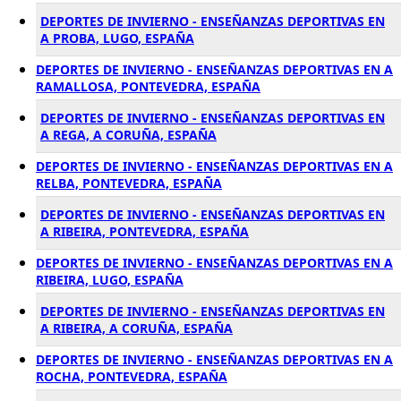
DEPORTES DE INVIERNO - ENSEÑANZAS DEPORTIVAS EN
A PROBA, LUGO, ESPAÑA
DEPORTES DE INVIERNO - ENSEÑANZAS DEPORTIVAS EN A
RAMALLOSA, PONTEVEDRA, ESPAÑA
DEPORTES DE INVIERNO - ENSEÑANZAS DEPORTIVAS EN
A REGA, A CORUÑA, ESPAÑA
DEPORTES DE INVIERNO - ENSEÑANZAS DEPORTIVAS EN A
RELBA, PONTEVEDRA, ESPAÑA
DEPORTES DE INVIERNO - ENSEÑANZAS DEPORTIVAS EN
A RIBEIRA, PONTEVEDRA, ESPAÑA
DEPORTES DE INVIERNO - ENSEÑANZAS DEPORTIVAS EN A
RIBEIRA, LUGO, ESPAÑA
DEPORTES DE INVIERNO - ENSEÑANZAS DEPORTIVAS EN
A RIBEIRA, A CORUÑA, ESPAÑA
DEPORTES DE INVIERNO - ENSEÑANZAS DEPORTIVAS EN A
ROCHA, PONTEVEDRA, ESPAÑA