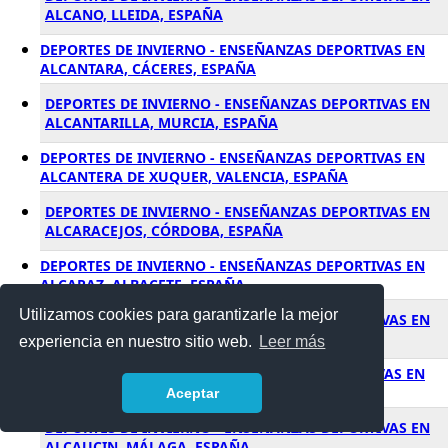
ALCANO, LLEIDA, ESPAÑA
DEPORTES DE INVIERNO - ENSEÑANZAS DEPORTIVAS EN
ALCANTARA, CÁCERES, ESPAÑA
DEPORTES DE INVIERNO - ENSEÑANZAS DEPORTIVAS EN
ALCANTARILLA, MURCIA, ESPAÑA
DEPORTES DE INVIERNO - ENSEÑANZAS DEPORTIVAS EN
ALCANTERA DE XUQUER, VALENCIA, ESPAÑA
DEPORTES DE INVIERNO - ENSEÑANZAS DEPORTIVAS EN
ALCARACEJOS, CÓRDOBA, ESPAÑA
DEPORTES DE INVIERNO - ENSEÑANZAS DEPORTIVAS EN
ALCARAZ, ALBACETE, ESPAÑA
Utilizamos cookies para garantizarle la mejor
DEPORTES DE INVIERNO - ENSEÑANZAS DEPORTIVAS EN
ALCARRAS, LLEIDA, ESPAÑA
experiencia en nuestro sitio web.
Leer más
DEPORTES DE INVIERNO - ENSEÑANZAS DEPORTIVAS EN
ALCASSER, VALENCIA, ESPAÑA
Aceptar
DEPORTES DE INVIERNO - ENSEÑANZAS DEPORTIVAS EN
ALCAUCIN, MÁLAGA, ESPAÑA