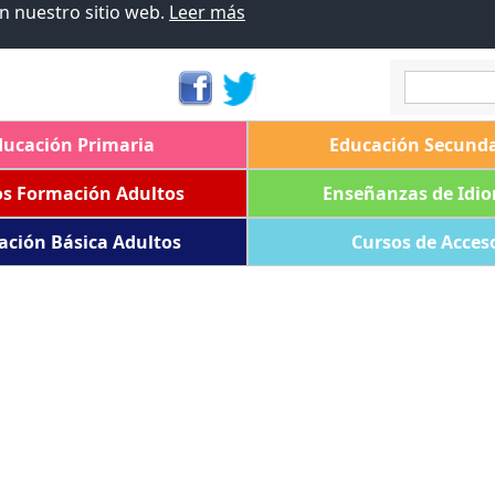
en nuestro sitio web.
Leer más
ducación Primaria
Educación Secunda
os Formación Adultos
Enseñanzas de Idi
ación Básica Adultos
Cursos de Acces