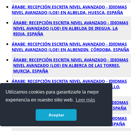
ÁRABE: RECEPCIÓN ESCRITA NIVEL AVANZADO - IDIOMAS
NIVEL AVANZADO (LOE) EN ALBELDA, HUESCA, ESPAÑA
ÁRABE: RECEPCIÓN ESCRITA NIVEL AVANZADO - IDIOMAS
NIVEL AVANZADO (LOE) EN ALBELDA DE IREGUA, LA
RIOJA, ESPAÑA
ÁRABE: RECEPCIÓN ESCRITA NIVEL AVANZADO - IDIOMAS
NIVEL AVANZADO (LOE) EN ALBENDIN, CÓRDOBA, ESPAÑA
ÁRABE: RECEPCIÓN ESCRITA NIVEL AVANZADO - IDIOMAS
NIVEL AVANZADO (LOE) EN ALBERCA DE LAS TORRES,
MURCIA, ESPAÑA
ÁRABE: RECEPCIÓN ESCRITA NIVEL AVANZADO - IDIOMAS
NIVEL AVANZADO (LOE) EN ALBERCHE DEL CAUDILLO,
Utilizamos cookies para garantizarle la mejor
TOLEDO, ESPAÑA
experiencia en nuestro sitio web.
Leer más
ÁRABE: RECEPCIÓN ESCRITA NIVEL AVANZADO - IDIOMAS
NIVEL AVANZADO (LOE) EN ALBERIC, VALENCIA, ESPAÑA
Aceptar
ÁRABE: RECEPCIÓN ESCRITA NIVEL AVANZADO - IDIOMAS
NIVEL AVANZADO (LOE) EN ALBERITE, LA RIOJA, ESPAÑA